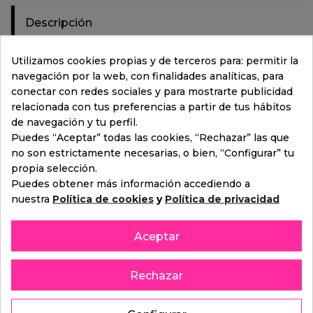
Descripción
Valoración:
(0)
Utilizamos cookies propias y de terceros para: permitir la
navegación por la web, con finalidades analíticas, para
conectar con redes sociales y para mostrarte publicidad
Lavado Supremo + LLM incluye:
relacionada con tus preferencias a partir de tus hábitos
de navegación y tu perfil.
Pre lavado agua a alta presión
Puedes “Aceptar” todas las cookies, “Rechazar” las que
Lavado con gamuzas suaves
no son estrictamente necesarias, o bien, “Configurar” tu
Lavado con champú
propia selección.
Aplicación de cera brillante
Puedes obtener más información accediendo a
Aplicación champú activado ecológico
nuestra
Política de cookies
y
Política de privacidad
Aplicación de laca tortuga
Lavado de Bajos
Aceptar
Aplicación de cera especial, doble brillo
Repaso de secado final a mano
Rechazar
Aspiración rápida incluida
Triple Shine (tres colores, máxima protección y