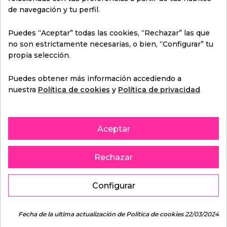
de navegación y tu perfil.
11,90€
Puedes “Aceptar” todas las cookies, “Rechazar” las que
no son estrictamente necesarias, o bien, “Configurar” tu
Características
propia selección.
Puedes obtener más información accediendo a
nuestra
Política de cookies
y
Política de privacidad
Comprar
Aceptar
Oferta del día
Rechazar
20,90€
Configurar
17,90€
Fecha de la ultima actualización de Política de cookies
22/03/2024