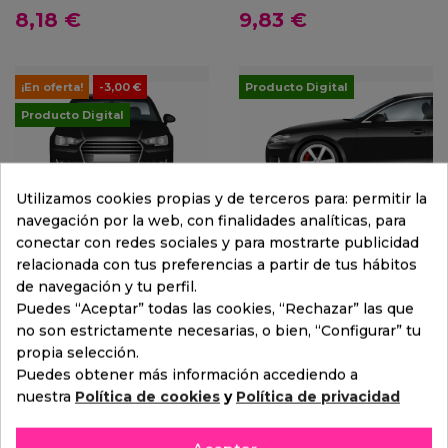
8,18 €
9,83 €
¡En oferta!
-3,00 €
Producto Digital
Producto Digital
Utilizamos cookies propias y de terceros para: permitir la
navegación por la web, con finalidades analíticas, para
Añadir al carrito
Añadir al carrito
conectar con redes sociales y para mostrarte publicidad
relacionada con tus preferencias a partir de tus hábitos
de navegación y tu perfil.
Oferta del dia
Lavado Supremo +LLM
Puedes “Aceptar” todas las cookies, “Rechazar” las que
no son estrictamente necesarias, o bien, “Configurar” tu
14,27 €
21,40 €
-3,00 €
17,27 €
propia selección.
Puedes obtener más información accediendo a
nuestra
Política de cookies
y
Política de privacidad