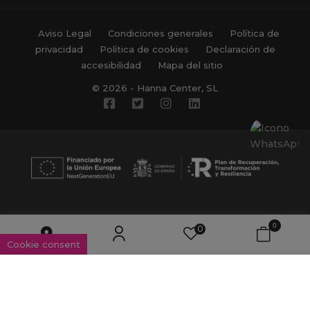
Aviso Legal
Condiciones generales
Política de
privacidad
Política de cookies
Declaración de
accesibilidad
Mapa del sitio
© 2026 - Hanna Center, SL
0
0
Cookie consent