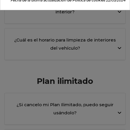
Fecha de la ultima actualización de Política de cookies
22/03/2024
¿Cuánto tiempo tarda una limpieza de
interior?
¿Cuál es el horario para limpieza de interiores
del vehículo?
Plan ilimitado
¿Si cancelo mi Plan Ilimitado, puedo seguir
usándolo?