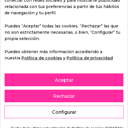
conectar con redes sociales y para mostrarte publicidad
¿Cómo cancelar o cambiar una cita previa?
relacionada con tus preferencias a partir de tus hábitos
de navegación y tu perfil.
Puedes “Aceptar” todas las cookies, “Rechazar” las que
no son estrictamente necesarias, o bien, “Configurar” tu
¿Qué sucede si llevo el coche lleno de objetos
propia selección.
para una limpieza interior?
Puedes obtener más información accediendo a
nuestra
Política de cookies
y
Política de privacidad
¿Qué pasa si llego tarde a la cita?
Aceptar
¿Tengo una queja del servicio a quien debo
Rechazar
recurrir?
Configurar